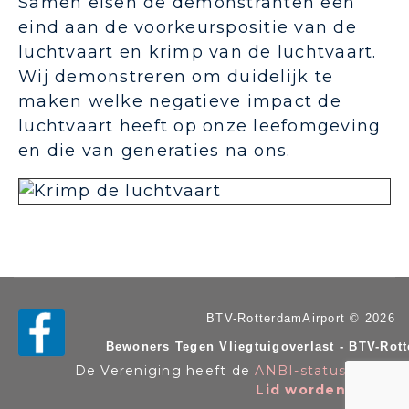
Samen eisen de demonstranten een
eind aan de voorkeurspositie van de
luchtvaart en krimp van de luchtvaart.
Wij demonstreren om duidelijk te
maken welke negatieve impact de
luchtvaart heeft op onze leefomgeving
en die van generaties na ons.
BTV-RotterdamAirport © 2026
Bewoners Tegen Vliegtuigoverlast - BTV-Rot
De Vereniging heeft de
ANBI-status
. KvK n
Lid worden