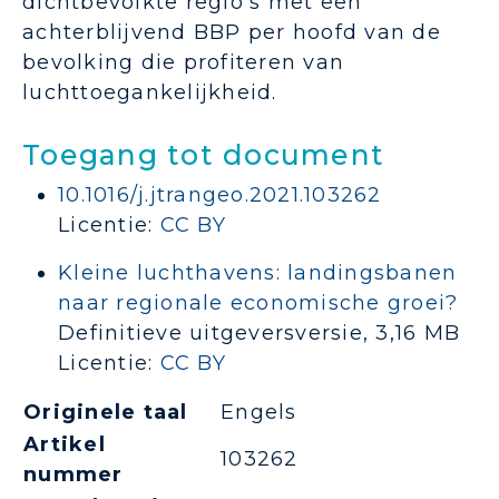
dichtbevolkte regio's met een
achterblijvend BBP per hoofd van de
bevolking die profiteren van
luchttoegankelijkheid.
Toegang tot document
10.1016/j.jtrangeo.2021.103262
Licentie:
CC BY
Kleine luchthavens: landingsbanen
naar regionale economische groei?
Definitieve uitgeversversie, 3,16 MB
Licentie:
CC BY
Originele taal
Engels
Artikel
103262
nummer