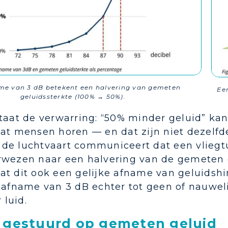
me van 3 dB betekent een halvering van gemeten
Ee
geluidssterkte (100% → 50%).
staat de verwarring: “50% minder geluid” k
wat mensen horen — en dat zijn niet dezelfd
e luchtvaart communiceert dat een vliegtuig
rwezen naar een halvering van de gemeten ge
at dit ook een gelijke afname van geluidshi
 afname van 3 dB echter tot geen of nauwel
r luid.
d gestuurd op gemeten geluid