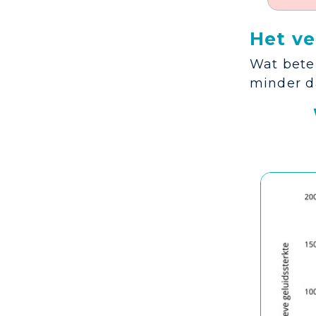
Het ve
Wat betek
minder d