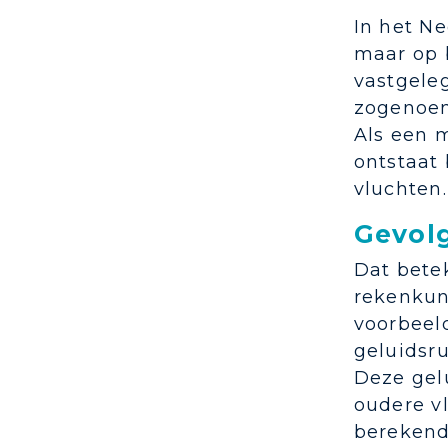
In het Ne
maar op b
vastgele
zogenoem
Als een m
ontstaat
vluchten.
Gevolg
Dat bete
rekenkun
voorbeeld
geluidsr
Deze gel
oudere vl
berekende