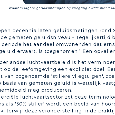
Waarom lagere geluidsmetingen bij vliegtuiglawaai niet leide
open decennia laten geluidsmetingen rond S
e gemeten geluidsniveau.¹ Tegelijkertijd b
e periode het aandeel omwonenden dat ernst
geluid ervaart, is toegenomen.² Een opvalle
derlandse luchtvaartbeleid is het verminde
t op de leefomgeving een expliciet doel. Ee
et van zogenoemde 'stillere vliegtuigen', z
p basis van gemeten geluid is wettelijk vas
s gemiddeld mag produceren.
ciële luchtvaartsector zet deze terminologi
s als '50% stiller' wordt een beeld van hoo
ek, terwijl deze veronderstelling in de prak