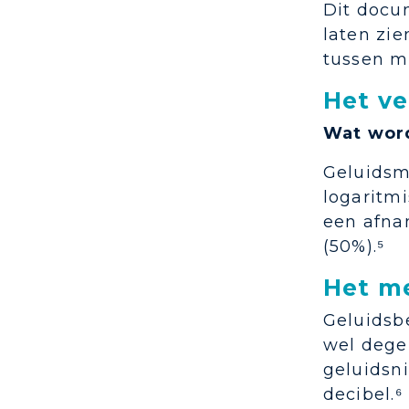
Dit docu
laten zie
tussen m
Het ve
Wat word
Geluidsm
logaritmi
een afna
(50%).⁵
Het me
Geluidsb
wel dege
geluidsn
decibel.⁶