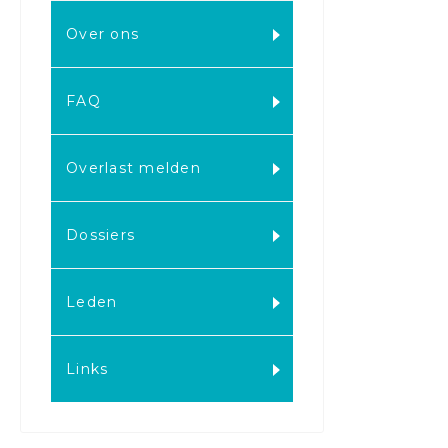
Over ons
FAQ
Overlast melden
Dossiers
Leden
Links