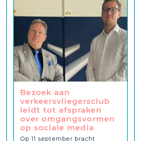
Bezoek aan
verkeersvliegersclub
leidt tot afspraken
over omgangsvormen
op sociale media
Op 11 september bracht