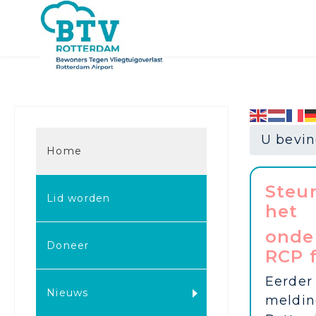
U bevin
Home
Steu
Lid worden
het
onde
Doneer
RCP f
Eerder
Nieuws
meldin