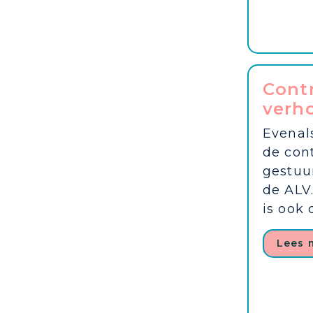
Contr
verh
Evenals
de cont
gestuu
de ALV
is ook d
Lees 