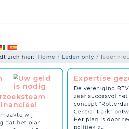
dt zich hier:
Home
Leden only
ledennie
n
Expertise gez
De vereniging BTV
rzoeksteam
zeer succesvol het
inanciëel
concept "Rotterd
Central Park" ontw
 maakte wij
Het plan is door r
g dat het plan
politiek z...