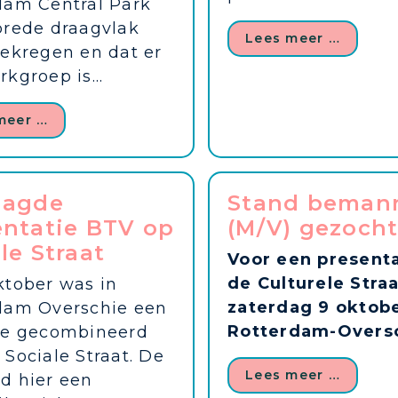
dam Central Park
brede draagvlak
Lees meer …
gekregen en dat er
kgroep is...
meer …
aagde
Stand beman
entatie BTV op
(M/V) gezoch
le Straat
Voor een presenta
de Culturele Straa
ktober was in
zaterdag 9 oktobe
dam Overschie een
Rotterdam-Overs
ie gecombineerd
Sociale Straat. De
Lees meer …
d hier een