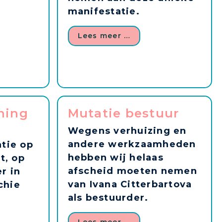
manifestatie.
Lees meer …
ning
Mutatie bestuur
t
Wegens verhuizing en
andere werkzaamheden
tie op
hebben wij helaas
t, op
afscheid moeten nemen
r in
van Ivana Citterbartova
chie
als bestuurder.