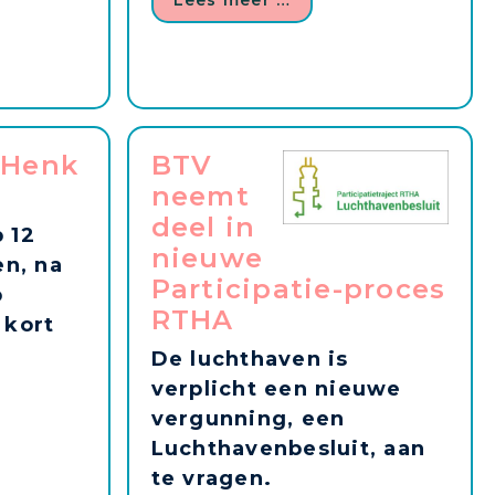
Lees meer …
 Henk
BTV
neemt
deel in
 12
nieuwe
en, na
Participatie-proces
p
RTHA
 kort
.
De luchthaven is
verplicht een nieuwe
vergunning, een
Luchthavenbesluit, aan
te vragen.