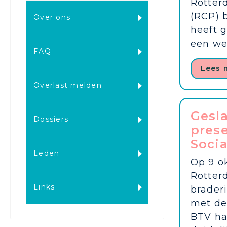
Rotter
(RCP) 
Over ons
heeft 
een wer
FAQ
Lees 
Overlast melden
Gesl
Dossiers
pres
Socia
Leden
Op 9 o
Rotter
Links
brader
met de 
BTV ha