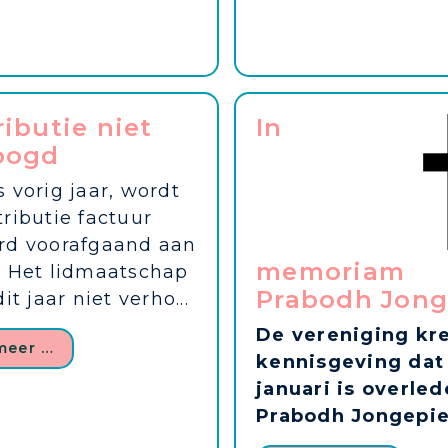
ibutie niet
In
oogd
 vorig jaar, wordt
ributie factuur
rd voorafgaand aan
memoriam
. Het lidmaatschap
Prabodh Jong
it jaar niet verho...
De vereniging kr
meer …
kennisgeving dat 
januari is overled
Prabodh Jongepie