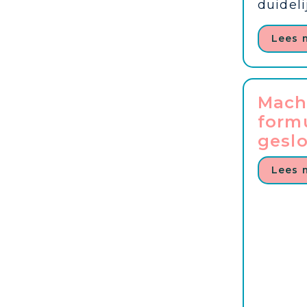
duidelij
Lees 
Mach
formu
geslo
Lees 