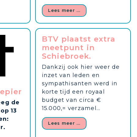
Lees meer …
BTV plaatst extra
meetpunt in
Schiebroek.
Dankzij ook hier weer de
inzet van leden en
sympathisanten werd in
epier
korte tijd een royaal
budget van circa €
eeg de
15.000,= verzamel...
op 13
en:
Lees meer …
r.