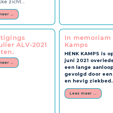
ke zicht...
meer …
tigings
In memoriam
lier ALV-2021
Kamps
ten.
HENK KAMPS is op
juni 2021 overled
meer …
een lange aanloo
gevolgd door een
en hevig ziekbed
Lees meer …