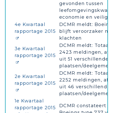
gevonden tussen
leefomgevingskwalite
economie en veilighe
4e Kwartaal
DCMR meldt: Boeing
rapportage 2015
blijft veroorzaker m
klachten
DCMR meldt: Totaal z
3e Kwartaal
2423 meldingen, afk
rapportage 2015
uit 51 verschillende
plaatsen/deelgemee
DCMR meldt: Totaal z
2e Kwartaal
2252 meldingen, afk
rapportage 2015
uit 46 verschillende
plaatsen/deelgemee
1e Kwartaal
DCMR constateert d
rapportage 2015
Boeings type 737 vo