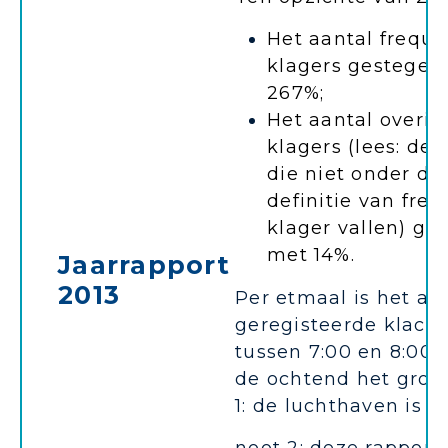
Het aantal frequ
klagers gestegen
267%;
Het aantal overig
klagers (lees: de 
die niet onder de
definitie van fre
klager vallen) ge
met 14%.
Jaarrapport
2013
Per etmaal is het aa
geregisteerde klach
tussen 7:00 en 8:00 
de ochtend het groot
1: de luchthaven is da.