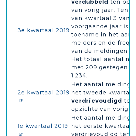
verdubbeld
ten opzi
van vorig jaar. Ten o
van kwartaal 3 van h
voorgaande jaar is e
3e kwartaal 2019
toename in het aant
melders en de frequ
van de meldingen te 
Het totaal aantal mel
met 209 gestegen n
1.234.
Het aantal meldinge
2e kwartaal 2019
het tweede kwartaal 
verdrievoudigd
ten
opzichte van vorig j
Het aantal meldinge
1e kwartaal 2019
het eerste kwartaal i
verdrievoudigd ten 