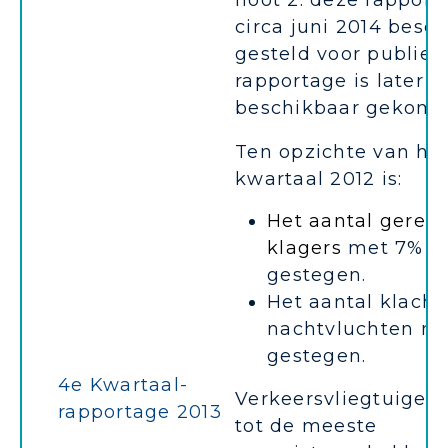
noot 2: deze rapport
circa juni 2014 besc
gesteld voor publiek
rapportage is later
beschikbaar gekomen
Ten opzichte van he
kwartaal 2012 is:
Het aantal geregi
klagers
met 7%
gestegen.
Het aantal klacht
nachtvluchten m
gestegen.
4e Kwartaal-
Verkeersvliegtuigen 
rapportage 2013
tot de meeste