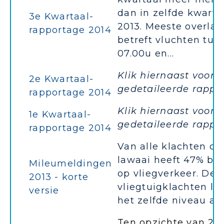
dan in zelfde kwarta
3e Kwartaal-
2013. Meeste overlas
rapportage 2014
betreft vluchten tus
07.00u en...
Klik hiernaast voor 
2e Kwartaal-
gedetaileerde rappo
rapportage 2014
Klik hiernaast voor 
1e Kwartaal-
gedetaileerde rappo
rapportage 2014
Van alle klachten ov
lawaai heeft 47% be
Mileumeldingen
op vliegverkeer. De
2013 - korte
vliegtuigklachten li
versie
het zelfde niveau als 
Ten opzichte van 2012