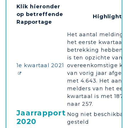
Klik hieronder
op betreffende
Highlights
Rapportage
Het aantal meldinge
het eerste kwartaal 
betrekking hebben 
is ten opzichte van 
1e kwartaal 2021
overeenkomstige kw
van vorig jaar afge
met 4.643. Het aanta
melders van het eer
kwartaal is met 187 
naar 257.
Jaarrapport
Nog niet beschikbaa
2020
gesteld