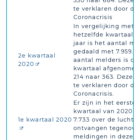
550 naar 684. Deze d
te verklaren door de
Coronacrisis
In vergelijking met
hetzelfde kwartaal v
jaar is het aantal m
gedaald met 7.959. H
2e kwartaal
aantal melders is dit
2020
kwartaal afgenomen
214 naar 363. Deze da
te verklaren door de
Coronacrisis.
Er zijn in het eerste
kwartaal van 2020 to
1e kwartaal 2020
7.733 over de luchtv
ontvangen tegenover
meldingen in dezelf