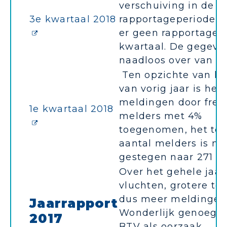
verschuiving in de
3e kwartaal 2018
rapportageperiode b
er geen rapportage 
kwartaal. De gegeve
naadloos over van 1 n
Ten opzichte van kw
van vorig jaar is het
meldingen door freq
1e kwartaal 2018
melders met 4%
toegenomen, het tot
aantal melders is me
gestegen naar 271
Over het gehele jaar
vluchten, grotere toe
dus meer meldingen
Jaarrapport
Wonderlijk genoeg w
2017
BTV als oorzaak