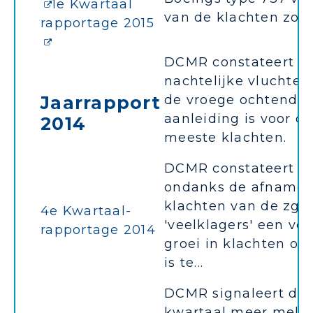
1e Kwartaal
van de klachten zorg
rapportage 2015
DCMR constateert da
nachtelijke vluchten
Jaarrapport
de vroege ochtend
aanleiding is voor d
2014
meeste klachten.
DCMR constateert d
ondanks de afname 
klachten van de zgn
4e Kwartaal-
'veelklagers' een ve
rapportage 2014
groei in klachten ov
is te...
DCMR signaleert dit
kwartaal meer meld