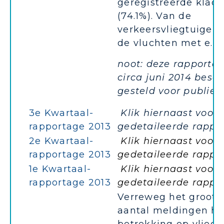
geregistreerde klac
(74.1%). Van de
verkeersvliegtuigen 
de vluchten met e...
noot: deze rapportag
circa juni 2014 besc
gesteld voor publiek
3e Kwartaal-
Klik hiernaast voor 
rapportage 2013
gedetaileerde rappo
2e Kwartaal-
Klik hiernaast voor 
rapportage 2013
gedetaileerde rappo
1e Kwartaal-
Klik hiernaast voor 
rapportage 2013
gedetaileerde rappo
Verreweg het groots
aantal meldingen he