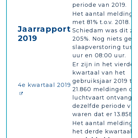
periode van 2019.
Het aantal meldinge
met 81% t.o.v. 2018. In
Jaarrapport
Schiedam was dit ze
2019
205%. Nog niets ged
slaapverstoring tusse
uur en 08:00 uur.
Er zijn in het vierde
kwartaal van het
gebruiksjaar 2019 to
4e kwartaal 2019
21.860 meldingen ov
luchtvaart ontvangen
dezelfde periode van
waren dat er 13.858
Het aantal meldinge
het derde kwartaal i