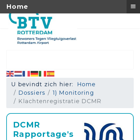
≡
Home
U bevindt zich hier:
Home
Dossiers
1) Monitoring
Klachtenregistratie DCMR
DCMR
Rapportage's