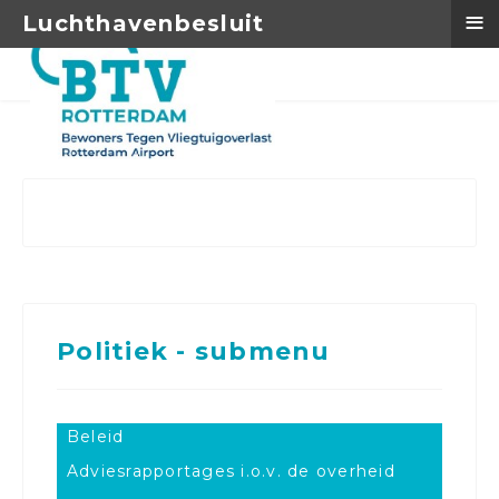
≡
Luchthavenbesluit
Politiek - submenu
Beleid
Adviesrapportages i.o.v. de overheid