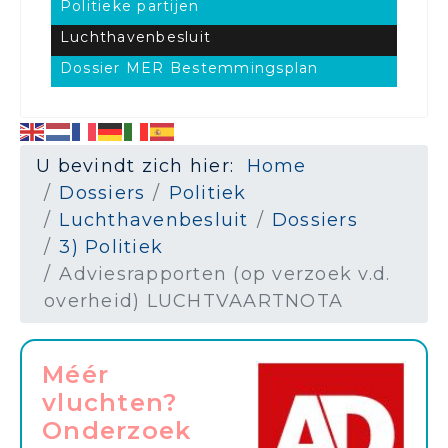
Politieke partijen
Luchthavenbesluit
Dossier MER Bestemmingsplan
U bevindt zich hier:
Home
Dossiers
Politiek
Luchthavenbesluit
Dossiers
3) Politiek
Adviesrapporten (op verzoek v.d.
overheid) LUCHTVAARTNOTA
Méér
vluchten?
Onderzoek