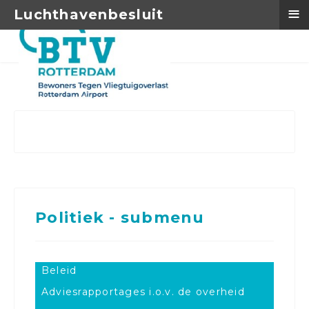
≡
Luchthavenbesluit
Politiek - submenu
Beleid
Adviesrapportages i.o.v. de overheid