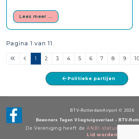
Lees meer …
Pagina 1 van 11
1
2
3
4
5
6
7
8
9
1
Politieke partijen
BTV-RotterdamAirport © 2026
Bewoners Tegen Vliegtuigoverlast - BTV-Rot
De Vereniging heeft de
ANBI-status
. KvK n
Lid worden