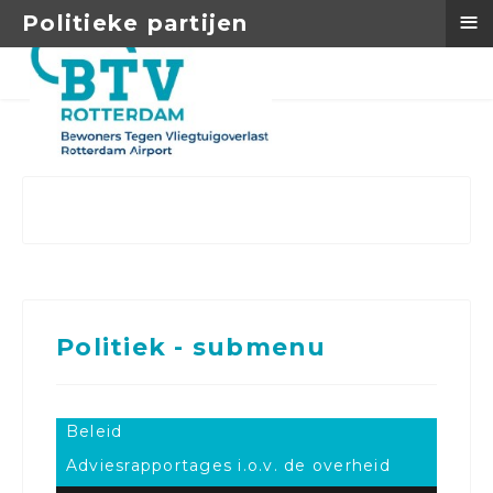
≡
Politieke partijen
Politiek - submenu
Beleid
Adviesrapportages i.o.v. de overheid