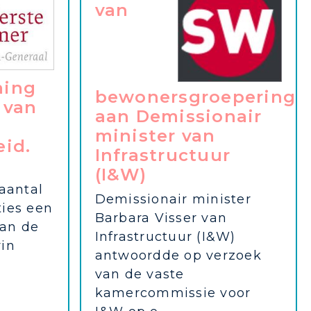
van
ming
bewonersgroeperinge
 van
aan Demissionair
minister van
eid.
Infrastructuur
(I&W)
aantal
Demissionair minister
ies een
Barbara Visser van
aan de
Infrastructuur (I&W)
in
antwoordde op verzoek
van de vaste
kamercommissie voor