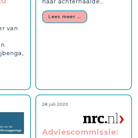
20
haar achterhaalde...
Lees meer …
er van
an
jbenga,
28 juli 2020
Adviescommissie: