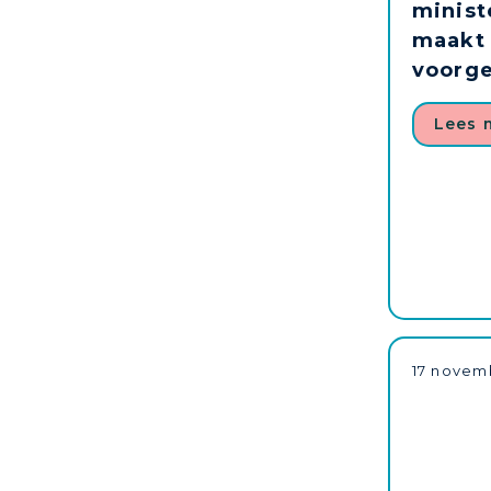
minist
maakt
voorg
Lees 
17 novem