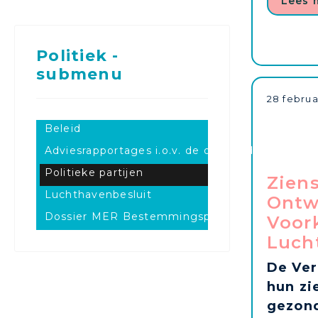
Lees 
Politiek -
submenu
28 februa
Beleid
Adviesrapportages i.o.v. de overheid
Politieke partijen
Zien
Luchthavenbesluit
Ontw
Dossier MER Bestemmingsplan
Voor
Luch
De Ver
hun zi
gezond