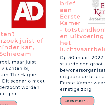
brief
aan
Eerste
Kamer
- totstandko
hten?
en uitvoering
zoek juist of
het
minder kan,
luchtvaartbel
 Schiedam
Op 30 maart 2022
oei, maar juist
stuurde een groot 
 vluchten bij
bewonersorganisat
dam The Hague
uitgebreide brief 
. Dit scenario moet
Eerste Kamer waar
derzocht worden,
ernstige zorg...
de gem...
Lees meer …