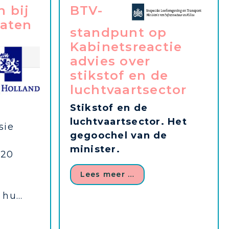
n bij
BTV-
taten
standpunt op
Kabinetsreactie
advies over
stikstof en de
luchtvaartsector
Stikstof en de
luchtvaartsector. Het
sie
gegoochel van de
minister.
020
Lees meer …
hu...