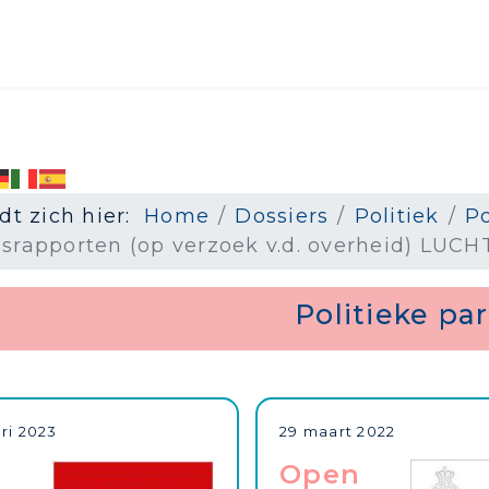
dt zich hier:
Home
Dossiers
Politiek
Po
esrapporten (op verzoek v.d. overheid) LU
Politieke par
ri 2023
29 maart 2022
Open