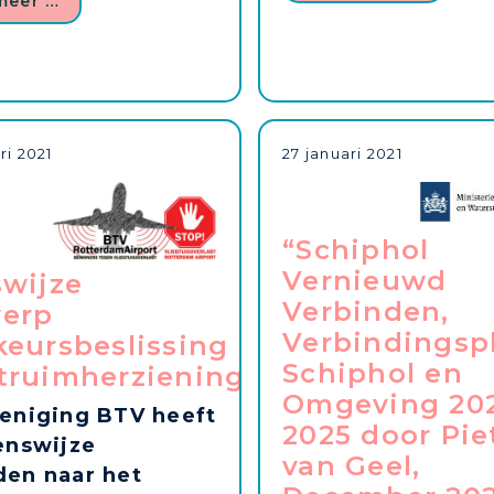
meer …
ri 2021
27 januari 2021
“Schiphol
Vernieuwd
swijze
Verbinden,
erp
Verbindingsp
keursbeslissing
Schiphol en
truimherziening
Omgeving 202
eniging BTV heeft
2025 door Pie
enswijze
van Geel,
en naar het