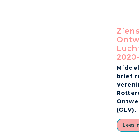
Zien
Ontw
Luch
2020
Middel
brief 
Vereni
Rotte
Ontwer
(OLV).
Lees 