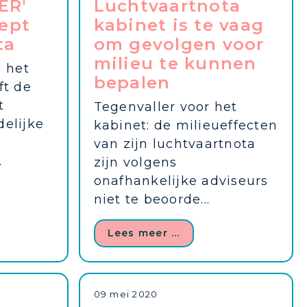
ER'
Luchtvaartnota
ept
kabinet is te vaag
ta
om gevolgen voor
milieu te kunnen
n het
bepalen
ft de
t
Tegenvaller voor het
elijke
kabinet: de milieueffecten
van zijn luchtvaartnota
.
zijn volgens
onafhankelijke adviseurs
niet te beoorde...
Lees meer …
09 mei 2020