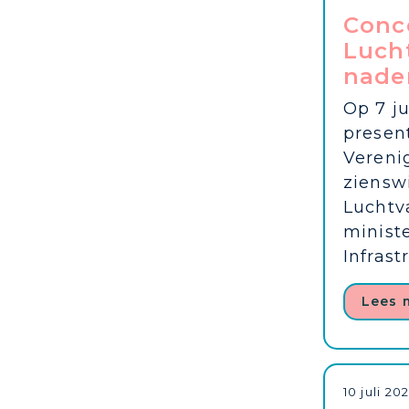
Conc
Luch
nader
Op 7 ju
presen
Vereni
ziensw
Luchtv
minist
Infrastr
Lees 
10 juli 20