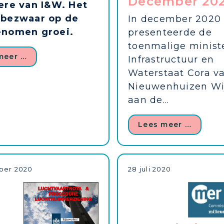
December 20
ere van I&W. Het
 bezwaar op de
In december 2020
enomen groei.
presenteerde de
toenmalige minist
meer …
Infrastructuur en
Waterstaat Cora v
Nieuwenhuizen Wi
aan de...
Lees meer …
ber 2020
28 juli 2020