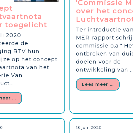
'Commissie M
ept
over het conc
tvaartnota
Luchtvaartno
 toegelicht
Ter introductie va
li 2020
MER-rapport schrij
teerde de
commissie o.a." He
ging BTV hun
ontbreken van duid
ijze op het concept
doelen voor de
aartnota van het
ontwikkeling van ..
erie Van
uct...
Lees meer …
meer …
20
13 juni 2020