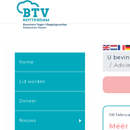
U bevin
Home
Advi
Lid worden
.
Doneer
06 februa
Nieuws
Méér