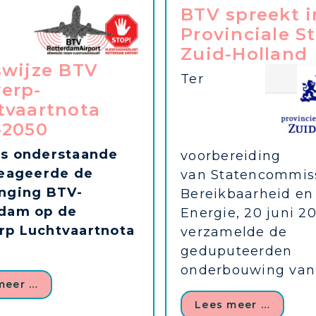
BTV spreekt i
Provinciale S
Zuid-Holland
swijze BTV
Ter
erp-
tvaartnota
-2050
s onderstaande
voorbereiding
reageerde de
van Statencommis
nging BTV-
Bereikbaarheid en
rdam op de
Energie, 20 juni 2
p Luchtvaartnota
verzamelde de
geduputeerden
onderbouwing van 
meer …
Lees meer …