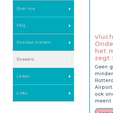
Over ons
FAQ
vluc
Overlast melden
Onder
het 
zegt
Dossiers
Geen gr
minder
Leden
Rotter
Airport
Links
ook on
meent 