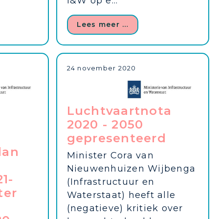
I&W op e...
Lees meer …
24 november 2020
Luchtvaartnota
2020 - 2050
gepresenteerd
lan
Minister Cora van
Nieuwenhuizen Wijbenga
1-
(Infrastructuur en
ter
Waterstaat) heeft alle
(negatieve) kritiek over