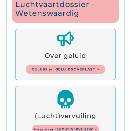
Luchtvaartdossier -
Wetenswaardig
Over geluid
GELUID en GELUIDSOVERLAST >
(Lucht)vervuiling
Meer over (LUCHT)VERVUILING >