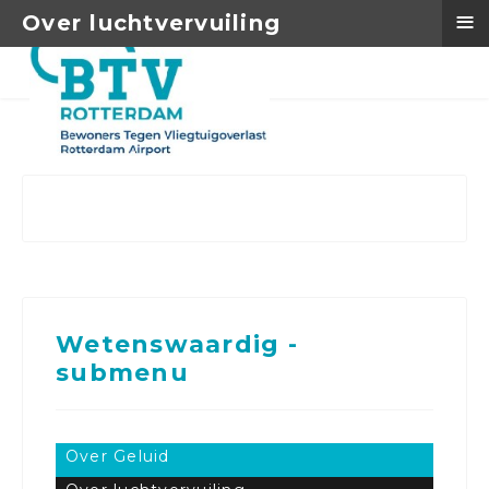
≡
Over luchtvervuiling
Wetenswaardig -
submenu
Over Geluid