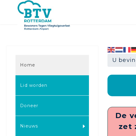
U bevin
Home
Lid worden
Doneer
De v
zet 
Nieuws