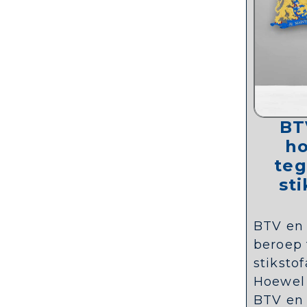
BT
ho
teg
st
BTV en
beroep 
stikst
Hoewel
BTV en 