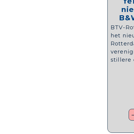
fe
ni
B&
BTV-Rot
het ni
Rotterd
verenig
stiller