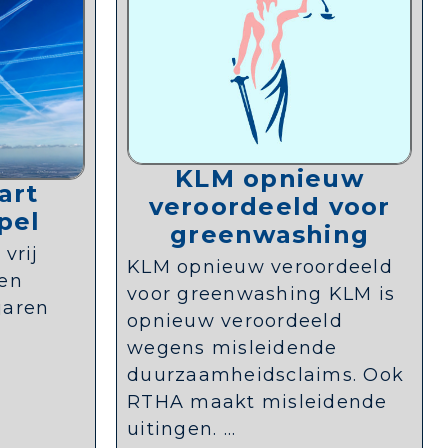
KLM opnieuw
art
veroordeeld voor
spel
greenwashing
 vrij
KLM opnieuw veroordeeld
 en
voor greenwashing KLM is
jaren
opnieuw veroordeeld
wegens misleidende
duurzaamheidsclaims. Ook
RTHA maakt misleidende
uitingen. ...