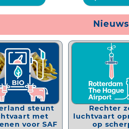
Nieuws
erland steunt
Rechter z
chtvaart met
luchtvaart o
oenen voor SAF
op scher