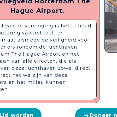
 vliegveld Rotterdam The
Hague Airport.
el van de vereniging is het behoud
etering van het leef- en
imaat alsmede de veiligheid voor
oners rondom de luchthaven
dam The Hague Airport en het
an van alle effecten, die als
 van deze luchthaven zowel direct
irect het welzijn van deze
rs en het milieu kunnen
ten.
Lid worden
Doneer 