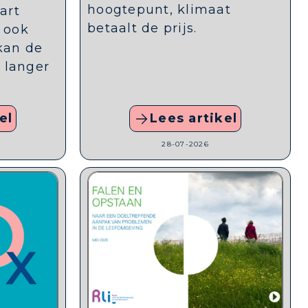
hoogtepunt, klimaat
art
betaalt de prijs.
 ook
kan de
t langer
el
Lees artikel
28-07-2026