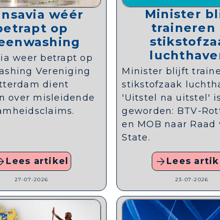
Minister bl
ansavia wéér
traineren 
betrapt op
stikstofz
eenwashing
luchthave
ia weer betrapt op
Minister blijft train
ashing Vereniging
stikstofzaak lucht
tterdam dient
'Uitstel na uitstel' 
in over misleidende
geworden: BTV-Ro
amheidsclaims.
en MOB naar Raad 
State.
Lees artikel
Lees artik
27-07-2026
23-07-2026