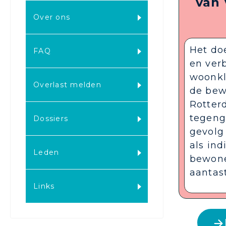
van
Over ons
Het do
FAQ
en verb
woonkl
Overlast melden
de bew
Rotter
tegenga
Dossiers
gevolg
als ind
Leden
bewone
aantas
Links