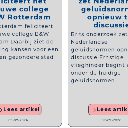
liciteert het
zet Nederla
euwe college
geluidsno
W Rotterdam
opnieuw t
discussi
terdam feliciteert
euwe college B&W
Brits onderzoek zet
am Daarbij ziet de
Nederlandse
ing kansen voor een
geluidsnormen opn
e en gezondere stad.
discussie Ernstige
vlieghinder begint 
onder de huidige
geluidsnormen.
Lees artikel
Lees artik
09-07-2026
07-07-2026