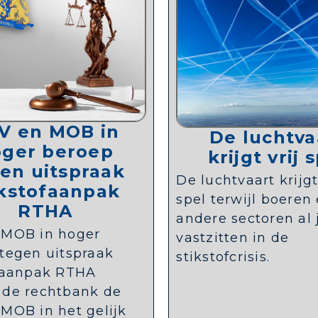
V en MOB in
De luchtva
ger beroep
krijgt vrij 
en uitspraak
De luchtvaart krijgt
ikstofaanpak
spel terwijl boeren
RTHA
andere sectoren al 
 MOB in hoger
vastzitten in de
tegen uitspraak
stikstofcrisis.
ofaanpak RTHA
 de rechtbank de
MOB in het gelijk