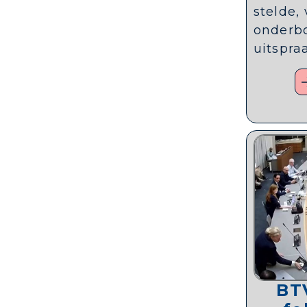
stelde, 
onderb
uitspraa
BT