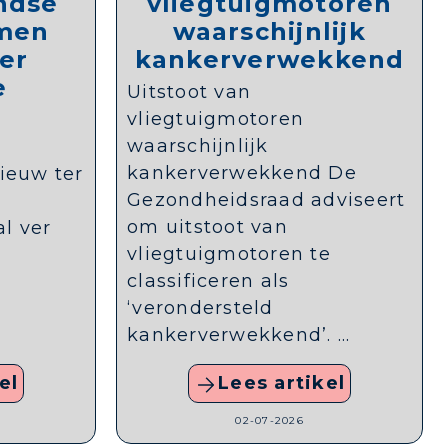
ndse
vliegtuigmotoren
rmen
waarschijnlijk
er
kankerverwekkend
e
Uitstoot van
vliegtuigmotoren
waarschijnlijk
kankerverwekkend De
ieuw ter
Gezondheidsraad adviseert
om uitstoot van
al ver
vliegtuigmotoren te
classificeren als
‘verondersteld
kankerverwekkend’. ...
el
Lees artikel
02-07-2026