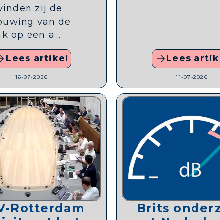
vinden zij de
ouwing van de
k op een a...
Lees artikel
Lees artik
16-07-2026
11-07-2026
V-Rotterdam
Brits onder