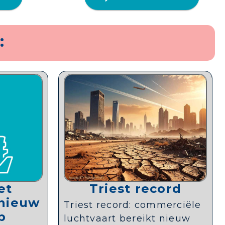
:
et
Triest record
pnieuw
Triest record: commerciële
p
luchtvaart bereikt nieuw