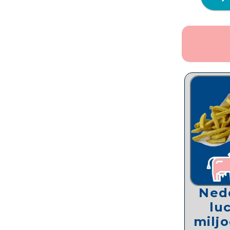
Ned
lu
milj