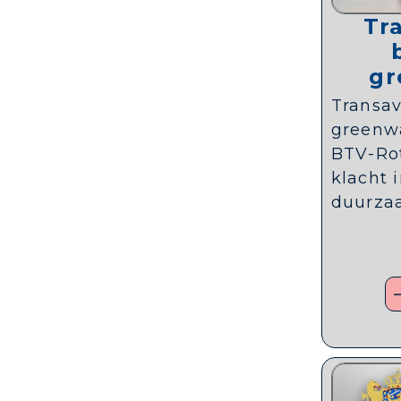
Tr
gr
Transav
greenw
BTV-Ro
klacht 
duurza