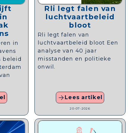
ijft
Rli legt falen van
in
luchtvaartbeleid
aak
bloot
ns
Rli legt falen van
luchtvaartbeleid bloot Een
eren in
analyse van 40 jaar
havens
misstanden en politieke
is beleid
onwil.
tterdam
van
el
Lees artikel
20-07-2026