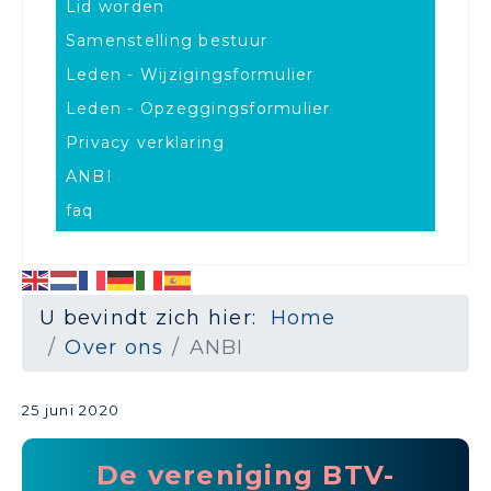
Lid worden
Samenstelling bestuur
Leden - Wijzigingsformulier
Leden - Opzeggingsformulier
Privacy verklaring
ANBI
faq
U bevindt zich hier:
Home
Over ons
ANBI
25 juni 2020
De vereniging BTV-