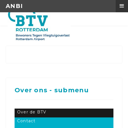
≡
ANBI
Over ons - submenu
Over de BTV
Contact