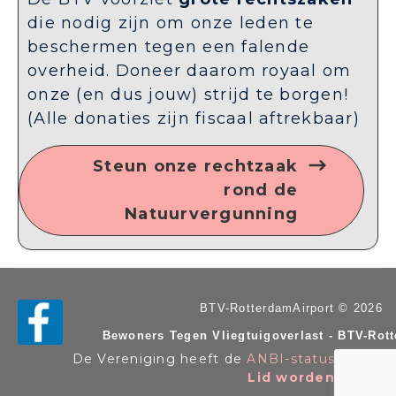
die nodig zijn om onze leden te
beschermen tegen een falende
overheid. Doneer daarom royaal om
onze (en dus jouw) strijd te borgen!
(Alle donaties zijn fiscaal aftrekbaar)
Steun onze rechtzaak
rond de
Natuurvergunning
BTV-RotterdamAirport © 2026
Bewoners Tegen Vliegtuigoverlast - BTV-Rot
De Vereniging heeft de
ANBI-status
. KvK n
Lid worden